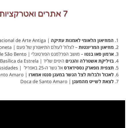
7 אתרים ואטרקציות שחובה לראות ולעשות ברובע אשטרלה
המוזיאון הלאומי לאמנות עתיקה
| Museu Nacional de Arte Antiga
מוזיאון המריונטות
– לצלול לעולם התיאטרון של פעם | Museu da Marioneta
ארמון סאו בנטו
– מושב הפרלמנט הפורטוגלי | Palácio de São Bento
בזיליקת אשטרלה והגנים
היפים שליד | Basílica da Estrela
תצפית מפארק נססידאדס
אל גשר ה-25 באפריל | Tapada das Necessidades
לאכול ולבלות לצל הגשר במעגן סנטו אמארו
| Doca de Santo Amaro
לצאת לשייט מהמעגן
| Doca de Santo Amaro