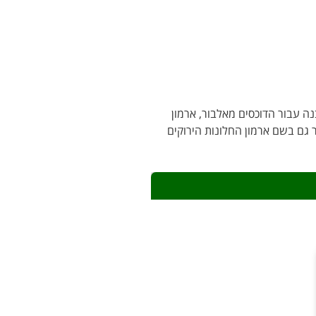
נה עבור הדוכסים מאלבור, ארמון
מו הרשמי של הארמון הוא אלבור-פומבאל (Palácio de Alvor-Pombal), הוא היה מוכר גם בשם ארמון החלונות הירוקים