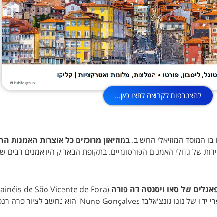
להצטרפות לקבוצה לחצו כאן...
במוזיאון מרוכזים כל אוצרות האמנות הח
ה ה-19. באוסף המוזיאון המוני יצירות של גדולי האמנים הפורטוגזיים. בתקופת הבארוק היו אמנ
נלים של סאו ויסנטה דה פורה