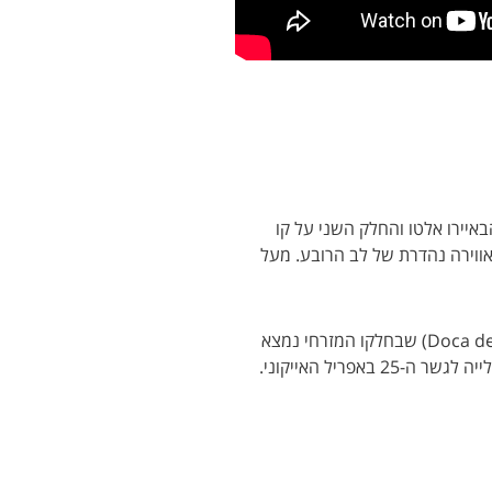
Rua) שרץ לכיוון הבאיירו אלטו והחלק השני על קו
ואווירה נהדרת של לב הרובע. מעל
השכונה בנויה מעל מעגן אלקנטרה (Doca de Alcântara) שבחלקו המזרחי נמצא
ריל האייקוני.