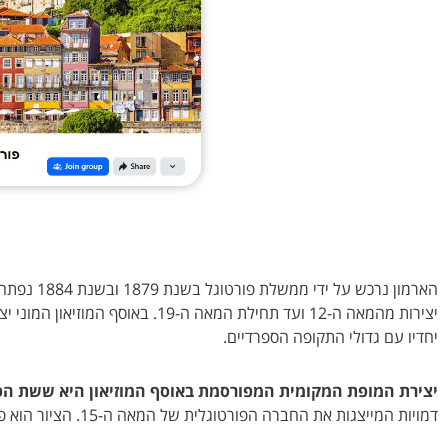
הארמון נרכש על ידי ממשלת פורטוגל בשנת 1879 ובשנת 1884 נפתח בו המוסד המוזיאלי החשוב.
יצירות מהמאה ה-12 ועד תחילת המא
יחדיו עם גדולי התקופה הספרדיים.
יצירת המופת המקומית המפורסמת באוסף המוזיאון היא ששת הפא
דמויות המייצגות את החברה הפורטוגלית של המאה ה-15. הציור הוא פרי ידיו של נונו גונצ'אלבז Nuno Gonçalves והוא נחשב לציור פרה-רנסנסי חשוב.