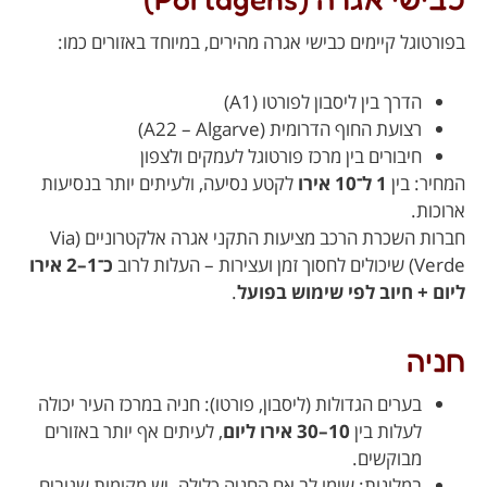
בפורטוגל קיימים כבישי אגרה מהירים, במיוחד באזורים כמו:
הדרך בין ליסבון לפורטו (A1)
רצועת החוף הדרומית (A22 – Algarve)
חיבורים בין מרכז פורטוגל לעמקים ולצפון
המחיר: בין
1 ל־10 אירו
לקטע נסיעה, ולעיתים יותר בנסיעות
ארוכות.
חברות השכרת הרכב מציעות התקני אגרה אלקטרוניים (Via
Verde) שיכולים לחסוך זמן ועצירות – העלות לרוב
כ־1–2 אירו
ליום + חיוב לפי שימוש בפועל
.
חניה
בערים הגדולות (ליסבון, פורטו): חניה במרכז העיר יכולה
לעלות בין
10–30 אירו ליום
, לעיתים אף יותר באזורים
מבוקשים.
במלונות: שימו לב אם החניה כלולה. יש מקומות שגובים