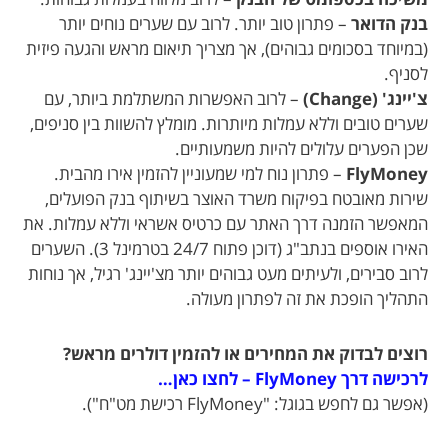
בנק הדואר
– פתרון טוב יותר. לרוב עם שערים נוחים יותר
(במיוחד בסכומים גבוהים), אך מצריך תיאום מראש והגעה פיזית
לסניף.
צ'יינג' (Change)
– לרוב האפשרות המשתלמת ביותר, עם
שערים טובים וללא עמלות מיותרות. מומלץ להשוות בין סניפים,
שכן הפערים עלולים להיות משמעותיים.
FlyMoney
– פתרון נוח למי שמעוניין להזמין אירו מהבית.
שירות מאובטח בפיקוח משרד האוצר בשיתוף בנק הפועלים,
המאפשר הזמנה דרך האתר עם כרטיס אשראי וללא עמלות. את
האירו אוספים בנתב"ג (דוכן פתוח 24/7 בטרמינל 3). השערים
לרוב סבירים, ולעיתים מעט גבוהים יותר מצ'יינג' רגיל, אך נוחות
התהליך הופכת את זה לפתרון מעולה.
רוצים לבדוק את המחירים או להזמין דולרים מראש?
לרכישה דרך FlyMoney – לחצו כאן…
(אפשר גם לחפש בגוגל: "FlyMoney רכישת מט"ח").