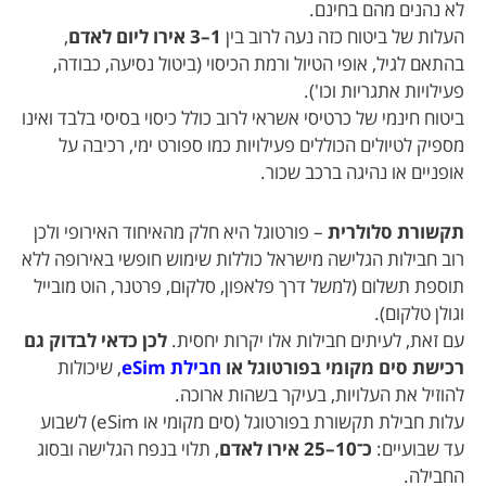
לא נהנים מהם בחינם.
העלות של ביטוח כזה נעה לרוב בין
1–3 אירו ליום לאדם
,
בהתאם לגיל, אופי הטיול ורמת הכיסוי (ביטול נסיעה, כבודה,
פעילויות אתגריות וכו').
ביטוח חינמי של כרטיסי אשראי לרוב כולל כיסוי בסיסי בלבד ואינו
מספיק לטיולים הכוללים פעילויות כמו ספורט ימי, רכיבה על
אופניים או נהיגה ברכב שכור.
תקשורת סלולרית
– פורטוגל היא חלק מהאיחוד האירופי ולכן
רוב חבילות הגלישה מישראל כוללות שימוש חופשי באירופה ללא
תוספת תשלום (למשל דרך פלאפון, סלקום, פרטנר, הוט מובייל
וגולן טלקום).
עם זאת, לעיתים חבילות אלו יקרות יחסית.
לכן כדאי לבדוק גם
רכישת סים מקומי בפורטוגל או
חבילת eSim
, שיכולות
להוזיל את העלויות, בעיקר בשהות ארוכה.
עלות חבילת תקשורת בפורטוגל (סים מקומי או eSim) לשבוע
עד שבועיים:
כ־10–25 אירו לאדם
, תלוי בנפח הגלישה ובסוג
החבילה.