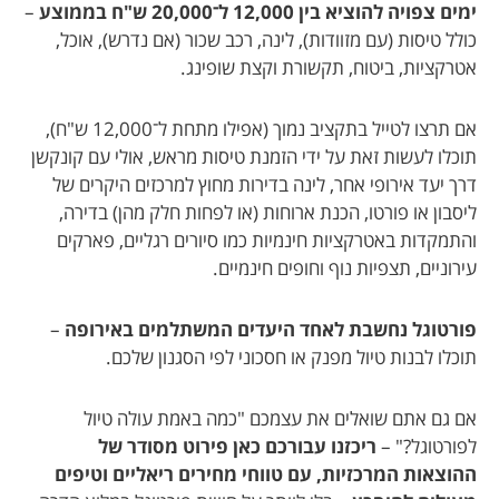
ימים צפויה להוציא בין 12,000 ל־20,000 ש"ח בממוצע
–
כולל טיסות (עם מזוודות), לינה, רכב שכור (אם נדרש), אוכל,
אטרקציות, ביטוח, תקשורת וקצת שופינג.
אם תרצו לטייל בתקציב נמוך (אפילו מתחת ל־12,000 ש"ח),
תוכלו לעשות זאת על ידי הזמנת טיסות מראש, אולי עם קונקשן
דרך יעד אירופי אחר, לינה בדירות מחוץ למרכזים היקרים של
ליסבון או פורטו, הכנת ארוחות (או לפחות חלק מהן) בדירה,
והתמקדות באטרקציות חינמיות כמו סיורים רגליים, פארקים
עירוניים, תצפיות נוף וחופים חינמיים.
פורטוגל נחשבת לאחד היעדים המשתלמים באירופה
–
תוכלו לבנות טיול מפנק או חסכוני לפי הסגנון שלכם.
אם גם אתם שואלים את עצמכם "כמה באמת עולה טיול
לפורטוגל?" –
ריכזנו עבורכם כאן פירוט מסודר של
ההוצאות המרכזיות, עם טווחי מחירים ריאליים וטיפים