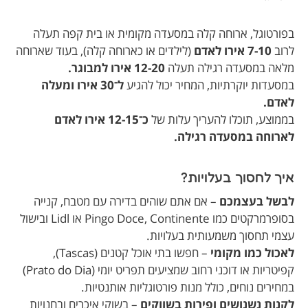
בפורטוגל, ארוחה קלה במסעדה מקומית או בית קפה תעלה
לרוב
7-10 אירו לאדם
(לילדים או כארוחה קלה), בעוד שארוחה
מלאה במסעדה רגילה תעלה
12-20 אירו למבוגר.
במסעדות יוקרתיות, המחיר יכול להגיע
ל־30 אירו ומעלה
לאדם.
בממוצע, תוכלו להעריך עלות של
כ־12-15 אירו לאדם
לארוחה במסעדה רגילה.
איך לחסוך בעלויות?
לבשל בעצמכם
– אם אתם שוהים בדירה עם מטבח, קנייה
בסופרמרקטים כמו Pingo Doce, Continente או Lidl ובישול
עצמי תחסוך משמעותית בעלויות.
לאכול כמו מקומי
– חפשו בתי אוכל קטנים (Tascas),
קפיטריות או דוכני רחוב שמציעים תפריט יומי (Prato do Dia)
במחירים נוחים, כולל מנות פורטוגליות אותנטיות.
לקנות נשנושים ופירות בשווקים
– בשוקי איכרים ובחנויות