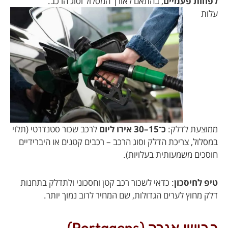
לפחות פעמיים
, בהתאם לאורך המסלול וסוג הרכב.
עלות
ממוצעת לדלק:
כ־15–30 אירו ליום
לרכב שכור סטנדרטי (תלוי
במסלול, צריכת הדלק וסוג הרכב – רכבים קטנים או היברידיים
חוסכים משמעותית בעלויות).
טיפ לחיסכון
: כדאי לשכור רכב קטן וחסכוני ולתדלק בתחנות
דלק מחוץ לערים הגדולות, שם המחיר לרוב נמוך יותר.
כבישי אגרה (Portagens)