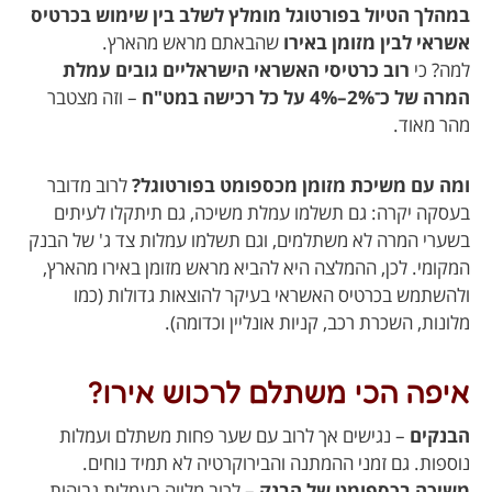
במהלך הטיול בפורטוגל מומלץ לשלב בין שימוש בכרטיס
אשראי לבין מזומן באירו
שהבאתם מראש מהארץ.
למה? כי
רוב כרטיסי האשראי הישראליים גובים עמלת
המרה של כ־2%–4% על כל רכישה במט"ח
– וזה מצטבר
מהר מאוד.
ומה עם משיכת מזומן מכספומט בפורטוגל?
לרוב מדובר
בעסקה יקרה: גם תשלמו עמלת משיכה, גם תיתקלו לעיתים
בשערי המרה לא משתלמים, וגם תשלמו עמלות צד ג' של הבנק
המקומי. לכן, ההמלצה היא להביא מראש מזומן באירו מהארץ,
ולהשתמש בכרטיס האשראי בעיקר להוצאות גדולות (כמו
מלונות, השכרת רכב, קניות אונליין וכדומה).
איפה הכי משתלם לרכוש אירו?
הבנקים
– נגישים אך לרוב עם שער פחות משתלם ועמלות
נוספות. גם זמני ההמתנה והבירוקרטיה לא תמיד נוחים.
משיכה בכספומט של הבנק
– לרוב מלווה בעמלות גבוהות.