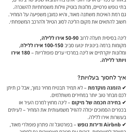
בתי נופש פרטיים, מלונות בוטיק ווילות משפחתיות להשכרה.
גם רמת האיכות משתנה מאוד, והיא כמובן משפיעה על המחיר.
חשוב להתאים את מקום הלינה לסוג הטיול ולהרכב המשפחתי.
לינה בסיסית תעלה לרוב
50-90 אירו ללילה,
מקומות ברמה בינונית ינועו סביב
100-150 אירו ללילה
,
ומלונות יוקרתיים או לינה במרכזי ערים פופולריות –
180 אירו
ויותר ללילה.
איך לחסוך בעלויות?
✔ הזמנה מוקדמת
– לא תמיד תבטיח מחיר נמוך, אבל כן תיתן
לכם מבחר טוב יותר במחירים משתלמים.
✔ בחירה חכמה של מיקום
– לינה מחוץ למרכז העיר או
בכפרים הסמוכים יכולה להוזיל משמעותית את המחיר – לעיתים
בעשרות אירו ללילה.
✔ Airbnb ודירות נופש
– בפורטוגל זה פתרון פופולרי מאוד,
במיוחד למשפחות. דירות עם מטבח מאפשרות גם לחסוך