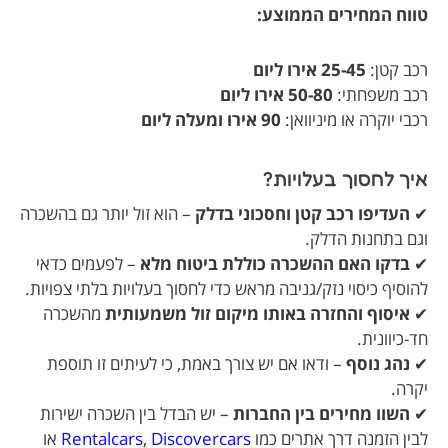
טווח המחירים הממוצע:
רכב קטן:
25-45 אירו ליום
רכב משפחתי:
50-80 אירו ליום
רכבי יוקרה או מיניוואן:
90 אירו ומעלה ליום
איך לחסוך בעלויות?
✔
העדיפו רכב קטן וחסכוני בדלק
– הוא זול יותר גם בהשכרה
וגם בתחנות הדלק.
✔
בדקו האם ההשכרה כוללת ביטוח מלא
– לפעמים כדאי
להוסיף כיסוי נזק/גניבה מראש כדי לחסוך בעלויות בלתי צפויות.
✔
איסוף והחזרה באותו מיקום זול משמעותית
מהשכרה
חד-כיוונית.
✔
נהג נוסף
– ודאו אם יש צורך באמת, כי לעיתים זו תוספת
יקרה.
✔
השוו מחירים בין החברות
– יש הבדל בין השכרה ישירות
לבין הזמנה דרך אתרים כמו
Discovercars
,
Rentalcars
או