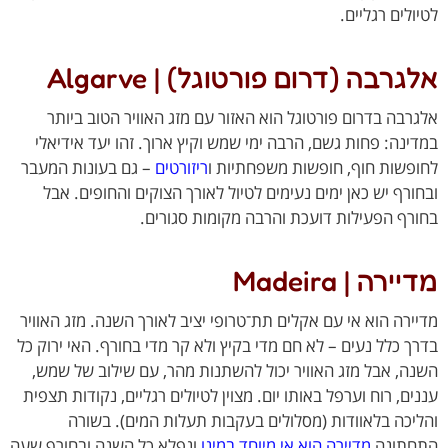
לים רגליים.
רבה (דרום פורטוגל) | Algarve
רבה בדרום פורטוגל הוא האזור עם מזג האוויר הטוב ביותר
ינה: פחות גשם, הרבה ימי שמש וקיץ ארוך. זהו יעד אידיאלי
פשות חוף, חופשות משפחתיות ו
ריזורטים
– גם בעונות המעבר
ורף יש כאן ימים נעימים לטיול לאורך הצוקים והחופים. אבל
רף הפעילות דועכת והרבה מקומות סגורים.
רה | Madeira
ירה הוא אי עם אקלים תת־טרופי יציב לאורך השנה. מזג האוויר
ך כלל נעים – לא חם מדי בקיץ ולא קר מדי בחורף. האי ירוק כל
ה, אבל מזג האוויר יכול להשתנות מהר, עם שילוב של שמש,
ים, רוח וערפל באותו יום. מצוין לטיולים רגליים, נקודות תצפית
יכה בלאוודות (מסלולים בעקבות תעלות המים). בשורה
תונה
מדיירה הוא אי מיוחד במינו
ונפלא כל השנה ובחורף שעה