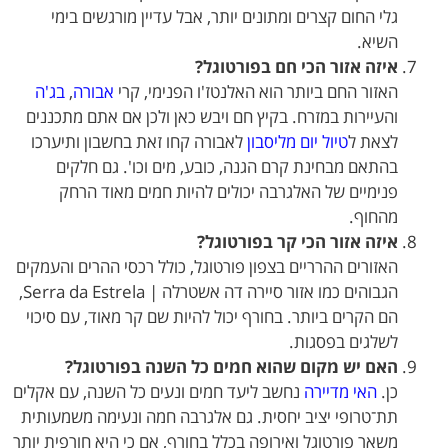
גלי החום קצרים ומתונים יותר, אבל עדיין מורגשים בימי
השיא.
איזה אזור הכי חם בפורטוגל?
האזור החם ביותר הוא האלנטז'ו הפנימי, קרי
אבורה
,
בג'ה
והעיירות במזרח. בקיץ חם ויבש כאן ולכן אם אתם מתכננים
לצאת ל
טיול יום מליסבון
לאבורה קחו זאת בחשבון ותיערכו
בהתאם מבחינת קרם הגנה, כובע, מים וכו'. גם חלקים
פנימיים של האלגרבה יכולים להיות חמים מאוד הרחק
מהחוף.
איזה אזור הכי קר בפורטוגל?
האזורים ההרריים בצפון פורטוגל, כולל רכסי ההרים והעמקים
הגבוהים כמו אזור סיירה דה אשטרלה | Serra da Estrela,
הם הקרים ביותר. בחורף יכול להיות שם קר מאוד, עם סיכוי
לשלגים בפסגות.
האם יש מקום שהוא חמים כל השנה בפורטוגל?
כן.
האי מדיירה
נחשב ליעד חמים ונעים כל השנה, עם אקלים
תת־טרופי יציב יחסית. גם אלגרבה חמה ונעימה משמעותית
משאר פורטוגל ואירופה בכלל בחורף, אם כי היא חורפית יותר