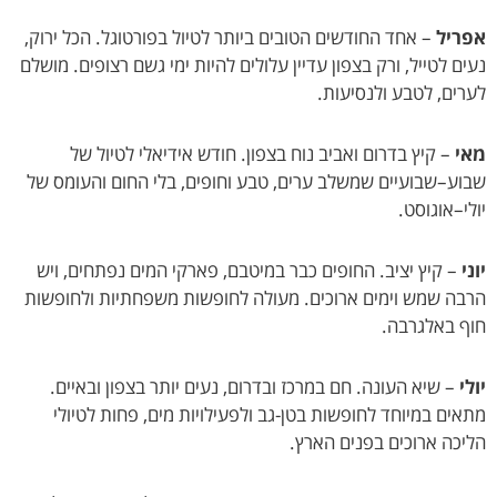
יל
– אחד החודשים הטובים ביותר לטיול בפורטוגל. הכל ירוק,
ם לטייל, ורק בצפון עדיין עלולים להיות ימי גשם רצופים. מושלם
ים, לטבע ולנסיעות.
– קיץ בדרום ואביב נוח בצפון. חודש אידיאלי לטיול של
ע–שבועיים שמשלב ערים, טבע וחופים, בלי החום והעומס של
–אוגוסט.
– קיץ יציב. החופים כבר במיטבם, פארקי המים נפתחים, ויש
ה שמש וימים ארוכים. מעולה לחופשות משפחתיות ולחופשות
 באלגרבה.
– שיא העונה. חם במרכז ובדרום, נעים יותר בצפון ובאיים.
ים במיוחד לחופשות בטן-גב ולפעילויות מים, פחות לטיולי
כה ארוכים בפנים הארץ.