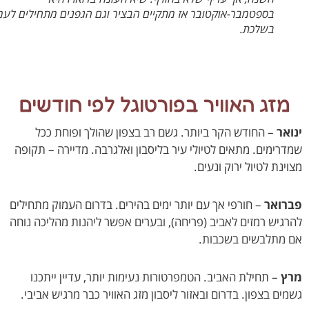
בספטמבר-אוקטובר אז מתקיים הבציר וגם הגפנים מתחילים לעמוד
בשלכת.
זג האוויר בפורטוגל לפי חודשים
אר
– החודש הקר ביותר. גשם רב בצפון שהולך ופוחת ככל
רימים. מתאים לטיולי עיר בליסבון ואלגרבה. מדיירה – תקופה
נת לטיול ירוק ונעים.
ואר
– חורפי אך עם יותר ימים בהירים. בדרום העמוק מתחילים
גיש רמזים לאביב (פריחה), ובערים אפשר ליהנות מהליכה נוחה
מתלבשים בשכבות.
ץ
– תחילת האביב. הטמפרטורות נעימות יותר, עדיין ייתכנו
ים בצפון. בדרום ובאזור ליסבון מזג האוויר כבר מרגיש אביבי.