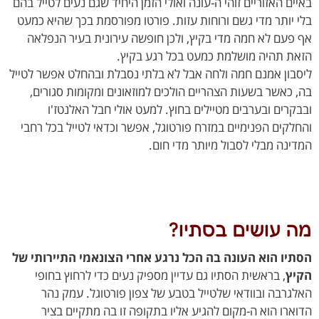
ים האזוריים זוהי ה-עונה ואולי הזמן היחיד שגם נעים לטייל בהם
 יותר מדי גשם ורוחות עזות. פורטו מפורסמת בכך שהיא כמעט
פעם לא חמה מדי בקיץ, ולכן חופשה עירונית בעיר הנפלאה
ת תהיה מושלמת כמעט בכל רגע בקיץ.
בון אמנם חמה ולחה אבל לא בלתי נסבלת ובהחלט אפשר לטייל
 כאשר בשעות הצהריים הולכים למוזאונים ומקומות סגורים,
קרים ובערבים מטיילים בחוץ. למעט אולי חבל האלנטז'ו
לקים הפנימיים במזרח פורטוגל, אפשר וכדאי לטייל בכל רחבי
ינה מבלי לסבול מיותר מדי חום.
 עושים בסתיו?
יו הוא העונה בה הכל נרגע אחרי הצונאמי התיירותי של
ץ
, בראשית הסתיו גם עדיין מספיק נעים כדי לרחוץ בחופי
גרבה ובוודאי שלטייל בטבע של צפון פורטוגל. עמק נהר
ארו הוא ה-מקום להגיע אליו בתקופה זו בה מתקיים בציר