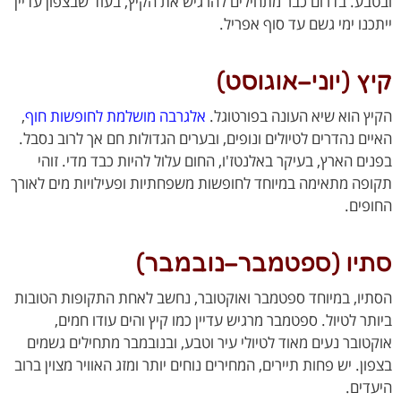
בע. בדרום כבר מתחילים להרגיש את הקיץ, בעוד שבצפון עדיין
כנו ימי גשם עד סוף אפריל.
ץ (יוני–אוגוסט)
ץ הוא שיא העונה בפורטוגל.
אלגרבה מושלמת לחופשות חוף
,
ים נהדרים לטיולים ונופים, ובערים הגדולות חם אך לרוב נסבל.
ים הארץ, בעיקר באלנטז'ו, החום עלול להיות כבד מדי. זוהי
פה מתאימה במיוחד לחופשות משפחתיות ופעילויות מים לאורך
פים.
יו (ספטמבר–נובמבר)
יו, במיוחד ספטמבר ואוקטובר, נחשב לאחת התקופות הטובות
תר לטיול. ספטמבר מרגיש עדיין כמו קיץ והים עודו חמים,
טובר נעים מאוד לטיולי עיר וטבע, ובנובמבר מתחילים גשמים
ן. יש פחות תיירים, המחירים נוחים יותר ומזג האוויר מצוין ברוב
דים.