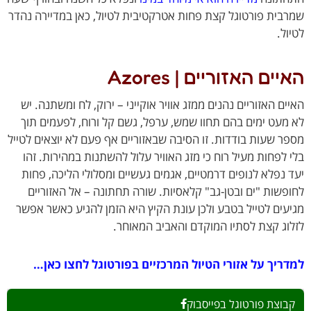
בית פורטוגל קצת פחות אטרקטיבית לטיול, כאן במדיירה נהדר
ל.
ים האזוריים | Azores
ים האזוריים נהנים ממזג אוויר אוקייני – ירוק, לח ומשתנה. יש
מעט ימים בהם תחוו שמש, ערפל, גשם קל ורוח, לפעמים תוך
ר שעות בודדות. זו הסיבה שבאזוריים אף פעם לא יוצאים לטייל
 לפחות מעיל רוח כי מזג האוויר עלול להשתנות במהירות. זהו
 נפלא לנופים דרמטיים, אגמים געשיים ומסלולי הליכה, פחות
פשות "ים ובטן-גב" קלאסיות. שורה תחתונה – אל האזוריים
עים לטייל בטבע ולכן עונת הקיץ היא הזמן להגיע כאשר אפשר
וג קצת לסתיו המוקדם והאביב המאוחר.
ריך על אזורי הטיול המרכזיים בפורטוגל לחצו כאן…
בוצת פורטוגל בפייסבוק