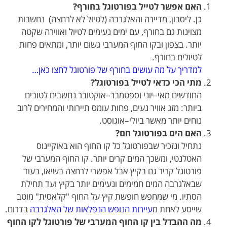
האם אפשר לטייל בפורטוגל בחורף?
כן. ליסבון, מדיירה והאלגרבה (לטיול לא לרחצה) נחשבות
מצוינות גם בחורף, עם ימים נעימים לטיול ואווירה שקטה
יותר. בצפון ובקו החוף המערבי גשום יותר, ומתאים פחות
לטיולים בחורף.
למדריך על מה עושים בחורף של פורטוגל לחצו כאן…
מתי הכי כדאי לטייל בפורטוגל?
החודשים מאי–יוני וספטמבר–אוקטובר נחשבים לטובים
ביותר: מזג אוויר נעים, פחות עומס תיירותי והמחירים לרוב
נוחים יותר מאשר ביולי–אוגוסט.
האם הים בפורטוגל חם?
נתחיל ונזכיר שבפורטוגל כל קו החוף הוא באוקיינוס
האטלנטי, ומשכך המים קרים יותר. קו החוף המערבי של
פורטוגל קריר גם בקיץ אבל אפשרי לרחצה בשיאו, בעוד
שבאלגרבה המים חמימים ונעימים יותר בקיץ ועד תחילת
הסתיו. מי שמחפש חופשת קיץ על החוף "קלאסית" מוטב
שייסע לאחת מ
עיירות הנופש הנפלאות של האלגרבה
בדרום.
מה ההבדל בין קו החוף המערבי של פורטוגל לקו החוף