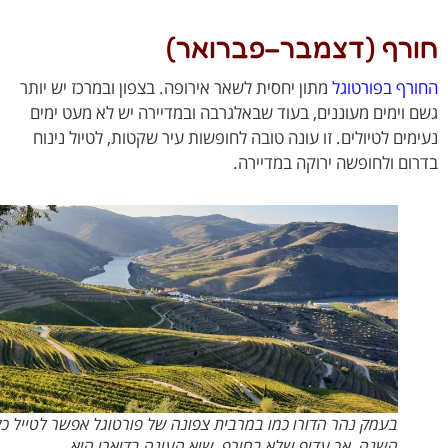
רף (דצמבר–פברואר)
רף בפורטוגל
מתון יחסית לשאר אירופה. בצפון ובמרכז יש יותר
 וימים מעוננים, בעוד שבאלגרבה ובמדיירה יש לא מעט ימים
מים לטיולים. זו עונה טובה לחופשות עיר שקטות, לטיול נינוח
ום ולחופשה ירוקה במדיירה.
בעמק נהר הדורו כמו במרבית צפונה של פורטוגל אפשר לטייל כל
השנה, אך עדיף שלא בחורף. שיא העונה בדוארו היא