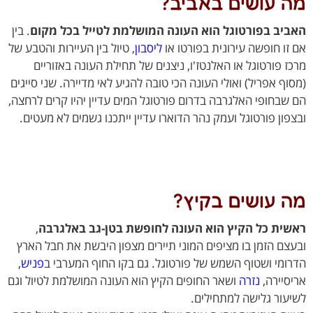
 עושים באביב?
יב בפורטוגל הוא העונה המושלמת לטייל בכל מקום
. בין
זו חופשה עירונית בפורטו או
ליסבון
, טיול בין העיירות והטבע של
ז פורטוגל או האלנטז'ו, ניצנים של תחילת העונה באזוריים
וף אפריל) ואולי העונה הכי טובה להגיע לאי מדיירה. שני סייגים
שבחופי האלגרבה בדרום פורטוגל המים עדיין יהיו קרים לרחצה,
פון פורטוגל ועמק נהר הדוארו עדיין ייתכנו גשמים לא מעטים.
 עושים בקיץ?
ית כל הקיץ הוא העונה לחופשת בטן-גב באלגרבה
,
צם הזמן בו מציפים המוני תיירים מצפון היבשת את חבל הארץ
ומי ושטוף השמש של פורטוגל. גם בקו החוף המערבי ב
פניש
,
סיירה,
נזרה
ושאר החופים הקיץ הוא העונה המושלמת לטיול וגם
עור גלישה למתחילים.