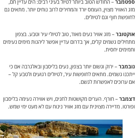
טמבר
– החודש הטוב ביותר לטיול בעיני רבים: הים עדיין חם,
 האוויר מצוין, העומס יורד והמחירים לרוב נוחים יותר. מתאים גם
פשת חוף וגם לטיולים.
טובר
– מזג אוויר נעים מאוד, טוב לטיולי עיר וטבע. בצפון
ילים גשמים קלים, אך בדרום עדיין אפשר ליהנות מימים נעימים
ימים יחסית.
מבר
– ירוק וגשום יותר בצפון, נעים בליסבון ובאלגרבה אם כי
כנו גשמים. מתאים לחופשות עיר, לטיולים רגועים ולטבע קל –
ערוכים לאפשרות לגשם.
מבר
– חורף. הערים מקושטות לחגים, ויש אווירה נעימה בליסבון
רטו. מדיירה מצוינית עם מזג אוויר נינוח עם לא מעט ימי שמש.