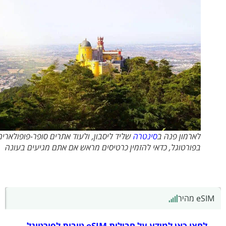
לארמון פנה ב
סינטרה
שליד ליסבון, ולעוד אתרים סופר-פופולארים
בפורטוגל, כדאי להזמין כרטיסים מראש אם אתם מגיעים בעונה
eS מהיר
הזמנ
לחצו כאן למידע על חבילות eSIM טובות לפורטוגל…