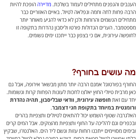
בים והגפנים מתחילים לעמוד בשלכת.
מדיירה
הופכת להיות
ה פחות לחה וחמה ונפלאה לטיול. באיים האזוריים כבר
ילים הגשמים והרוחות ולכן לא כדאי להגיע מאוחר יותר
טמבר. הערים הגדולות פורטו וליסבון נהדרות בתקופה זו
פשה עירונית, אם כי בצפון כבר ייתכנו ימים גשומים.
 עושים בחורף?
רף בפורטוגל אמנם הרבה יותר מתון מבשאר אירופה, אבל גם
 מרבית טיולי החוץ יאלצו לחכות לעונות הפחות קרות וגשומות.
 עם זאת
חופשה עירונית, וודאי שבליסבון, תהיה נהדרת
מנטית במיוחד בתקופת חגי דצמבר
.
גרבה שטוף השמש יכול להתאים לטיולים ותצפיות בהרים
פרים וגם להליכה על החוף ותצפיות מהצוקים. אבל המים קרים
מים מסויימים ייתכנו רוחות עזות וגשם ליד הים. האלנטז'ו, שבקיץ
י אפשרי לטיול מפאת החום, דווקא בחורף נפלא לטיול במיוחד