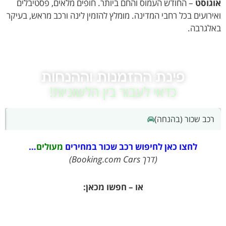
וסט
– החודש העמוס והחם ביותר. חופים מלאים, פסטיבלים
רועים בכל רחבי המדינה. מומלץ להזמין לינה ורכב מראש, בעיקר
גרבה.
פינת ההזמנות וההנחות
כדאי לעבור בין הלשוניות!
כב שכור (בהנחה)
אטרק
לחצו כאן לחיפוש רכב שכור במחירים
מעולים
…
(דרך Booking.com Cars)
או – חפשו מכאן: