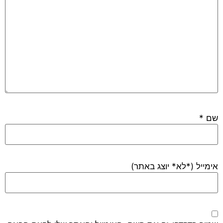
*
ייל (*לא* יוצג באתר)