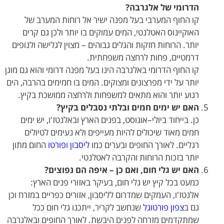
הדרומי של אלגרבה?
קו החוף המערבי בעל מפנה ישיר אל רוחות המערב של
האוקיינוס האטלנטי, המים עמוקים בו יותר ולכן גם קרים
יותר. הרוחות חזקות והגלים גבוהים – מצוין לגלישה ולנופים
דרמטיים, פחות לרחצה משפחתית.
קו החוף הדרומי באלגרבה הינו בעל מפנה דרומי והוא גם מוגן
יותר על ידי מפרצונים ומצוקים. המים בו חמימים בהרבה, הים
רגוע יותר והוא מתאים למשפחות ולרחצה ממושכת בקיץ.
האם יש ימים חמים ובלתי נסבלים בקיץ?
כן. בייחוד ביולי–אוגוסט, בפנים הארץ ובאלנטז'ו, יש ימים
חמים מאוד שיכולים להיות מעייפים ולא נעימים לטיולים
רגליים. לאורך החופים ובערים כמו
ליסבון
ו
פורטו
החום מתון
יותר בזכות הרוחות והקרבה לאטלנטי.
האם יש גלי חום, ואם כן – איפה הם נפוצים?
כמעט בכל קיץ יש גלי חום, בעיקר באזורי פנים הארץ:
אלנטז'ו, העמקים שמדרום לליסבון, אזורים כפריים במזרח וכן
גם ב
צפון פורטוגל
שנחשב לקריר, ייתכנו גלי חום ככל
שמתקדמים מזרחה לפנים היבשת. לאורך החופים ובאלגרבה