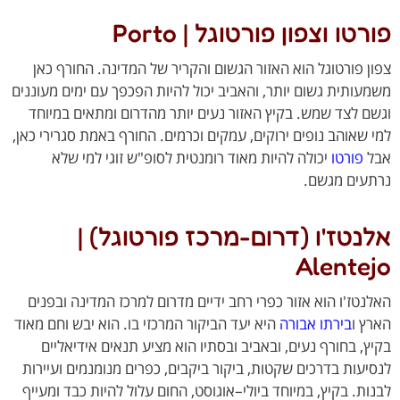
טו וצפון פורטוגל | Porto
ן פורטוגל הוא האזור הגשום והקריר של המדינה. החורף כאן
עותית גשום יותר, והאביב יכול להיות הפכפך עם ימים מעוננים
ם לצד שמש. בקיץ האזור נעים יותר מהדרום ומתאים במיוחד
 שאוהב נופים ירוקים, עמקים וכרמים. החורף באמת סגרירי כאן,
ל
פורטו
יכולה להיות מאוד רומנטית לסופ"ש זוגי למי שלא
עים מגשם.
נטז'ו (דרום-מרכז פורטוגל) |
Alente
נטז'ו הוא אזור כפרי רחב ידיים מדרום למרכז המדינה ובפנים
ץ ו
בירתו אבורה
היא יעד הביקור המרכזי בו. הוא יבש וחם מאוד
ץ, בחורף נעים, ובאביב ובסתיו הוא מציע תנאים אידיאליים
יעות בדרכים שקטות, ביקור ביקבים, כפרים מנומנמים ועיירות
ות. בקיץ, במיוחד ביולי–אוגוסט, החום עלול להיות כבד ומעייף